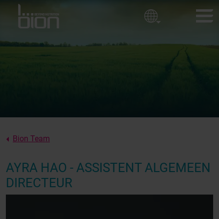
Golfbanen
Bedrijfsbeleid
Sierteelt
Sportvelden
BION-PRODUCTEN
Onze waarden
KLANTBELEVINGEN
Over ons
NIEUWS
OVER BION
Bion Team
CONTACT
AYRA HAO - ASSISTENT ALGEMEEN
DIRECTEUR