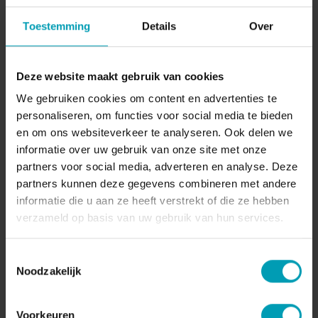
Toestemming
Details
Over
Contact Ayra Hao
Deze website maakt gebruik van cookies
Neem contact op met Ayra voor Assistent
We gebruiken cookies om content en advertenties te
algemeen directeur gerelateerde vragen over de
personaliseren, om functies voor social media te bieden
BION China Business. Ayra helpt je graag met je
en om ons websiteverkeer te analyseren. Ook delen we
informatie over uw gebruik van onze site met onze
vraag!
partners voor social media, adverteren en analyse. Deze
partners kunnen deze gegevens combineren met andere
CONTACT AYRA
informatie die u aan ze heeft verstrekt of die ze hebben
verzameld op basis van uw gebruik van hun services.
Toestemmingsselectie
Noodzakelijk
Contactgegevens
Voorkeuren