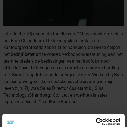
Introductie: Zij neemt de functie van GM-assistent op zich in
het Bion China-team. De belangrijkste taak is om
kantoorgerelateerde zaken af te handelen, de GM te helpen
het bedrijf beter uit te voeren, verkoopondersteuning aan het
team te bieden, de beslissingen van het hoofdkantoor
effectief over te brengen en een onbelemmerde verbinding
met Bion Group tot stand te brengen. Ze zei: Werken bij Bion
zal een onvergetelijke en betekenisvolle ervaring in mijn
leven zijn. Zij was Sales Director Assistant bij Sina
Technology (Shandong) Co., Ltd. en werkte als sales
representative bij CreditEase Fortune.