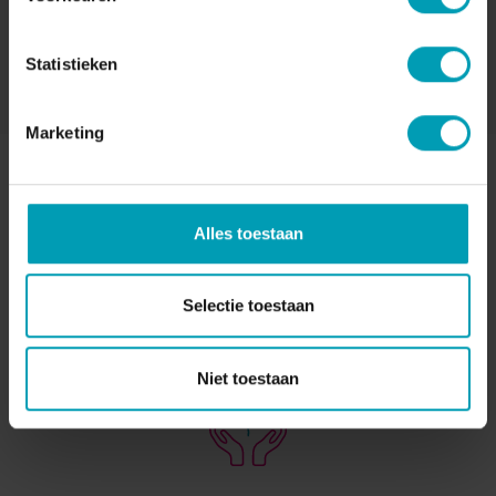
E:
ahao@bionint.com
Statistieken
Marketing
Alles toestaan
Selectie toestaan
MENSEN EERST!
Niet toestaan