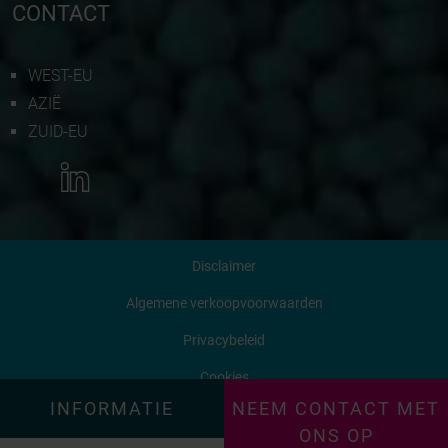
CONTACT
WEST-EU
AZIË
ZUID-EU
MEER INFORMATIE
Disclaimer
NEEM CONTACT MET ONS OP
Algemene verkoopvoorwaarden
Privacybeleid
OFFERTE AANVRAGEN
Cookies
®
INFORMATIE
© 2026 BION International - Proudly powered by
NEEM CONTACT MET
Emixion
ONS OP