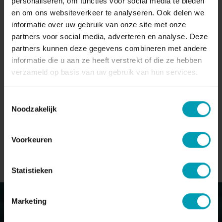
personaliseren, om functies voor social media te bieden
en om ons websiteverkeer te analyseren. Ook delen we
informatie over uw gebruik van onze site met onze
Ondergetekende verklaart dit formulier naar waarheid te
partners voor social media, adverteren en analyse. Deze
hebben ingevuld.*
partners kunnen deze gegevens combineren met andere
informatie die u aan ze heeft verstrekt of die ze hebben
verzameld op basis van uw gebruik van hun services.
VERZENDEN
Toestemmingsselectie
Noodzakelijk
Voorkeuren
Statistieken
Marketing
NIEUWSBRIEF