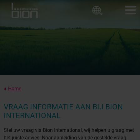
Golfbanen
Bedrijfsbeleid
Sierteelt
Sportvelden
BION-PRODUCTEN
Onze waarden
KLANTBELEVINGEN
Over ons
NIEUWS
OVER BION
Home
CONTACT
VRAAG INFORMATIE AAN BIJ BION
INTERNATIONAL
Stel uw vraag via Bion International, wij helpen u graag met
het juiste advies! Naar aanleiding van de gestelde vraag