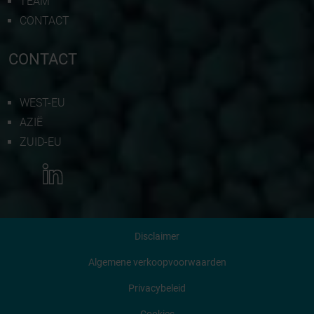
TEAM
CONTACT
CONTACT
WEST-EU
AZIË
ZUID-EU
MEER INFORMATIE
Disclaimer
NEEM CONTACT MET ONS OP
Algemene verkoopvoorwaarden
Privacybeleid
OFFERTE AANVRAGEN