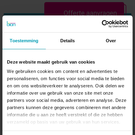
Offerte aanvragen
Wilt u direct een vrijblijvende offerte voor onze
producten ontvangen? Vraag direct een offerte
Toestemming
Details
Over
aan bij Bion.
Deze website maakt gebruik van cookies
VERZOEK VERZENDEN
We gebruiken cookies om content en advertenties te
personaliseren, om functies voor social media te bieden
en om ons websiteverkeer te analyseren. Ook delen we
informatie over uw gebruik van onze site met onze
partners voor social media, adverteren en analyse. Deze
Informatie aanvragen
partners kunnen deze gegevens combineren met andere
informatie die u aan ze heeft verstrekt of die ze hebben
verzameld op basis van uw gebruik van hun services.
Krijg toegang tot de diensten en knowhow van
Bion International. We leren je graag kennen en