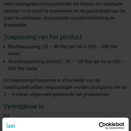
reeks belangrijke micronutriënten die helpen om eventuele
tekorten in de plant te overwinnen en de gezondheid van de
plant te verbeteren, bijvoorbeeld wortelontwikkeling en
bladsterkte.
Toepassing van het product
Bladtoepassing: 20 – 80 liter per ha in 300 – 500 liter
water.
Worteltoepassing (drench): 20 – 120 liter per ha in 600 –
900 liter water.
De toepassingsfrequentie is afhankelijk van de
voedingsbehoeften; toepassingen worden doorgaans om de
2 – 4 weken uitgevoerd gedurende het groeiseizoen.
Verkrijgbaar in
EU