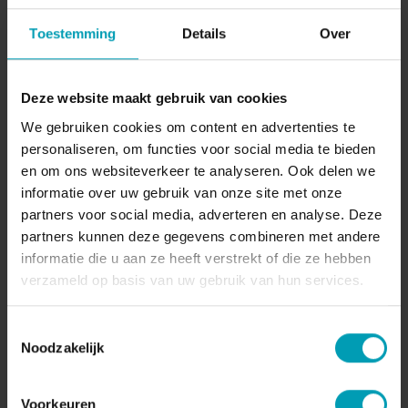
Toestemming
Details
Over
Merk
GreenBion
Beschikbaar in
Deze website maakt gebruik van cookies
Europa
We gebruiken cookies om content en advertenties te
personaliseren, om functies voor social media te bieden
Volume
en om ons websiteverkeer te analyseren. Ook delen we
10 L - 1000 L
informatie over uw gebruik van onze site met onze
partners voor social media, adverteren en analyse. Deze
partners kunnen deze gegevens combineren met andere
informatie die u aan ze heeft verstrekt of die ze hebben
Offerte aanvragen
verzameld op basis van uw gebruik van hun services.
Wilt u direct een vrijblijvende offerte voor onze
Toestemmingsselectie
Noodzakelijk
producten ontvangen? Vraag direct een offerte
aan bij Bion.
Voorkeuren