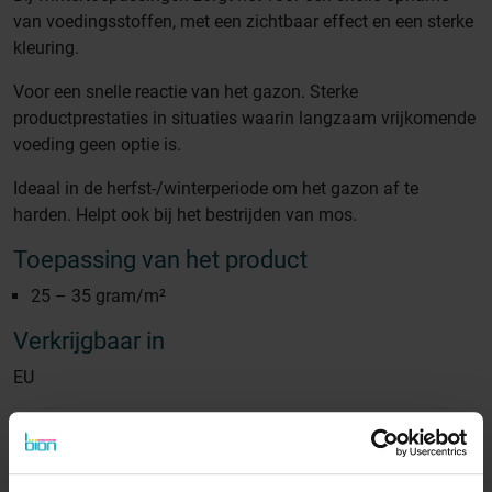
van voedingsstoffen, met een zichtbaar effect en een sterke
kleuring.
Voor een snelle reactie van het gazon. Sterke
productprestaties in situaties waarin langzaam vrijkomende
voeding geen optie is.
Ideaal in de herfst-/winterperiode om het gazon af te
harden. Helpt ook bij het bestrijden van mos.
Toepassing van het product
25 – 35 gram/m²
Verkrijgbaar in
EU
Merk