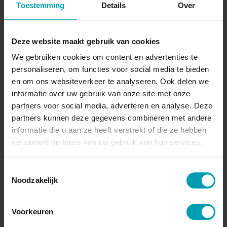
Toestemming
Details
Over
GreenBion
Beschikbaar in
Deze website maakt gebruik van cookies
Europa
We gebruiken cookies om content en advertenties te
Inhoud
personaliseren, om functies voor social media te bieden
20 Kg
en om ons websiteverkeer te analyseren. Ook delen we
informatie over uw gebruik van onze site met onze
partners voor social media, adverteren en analyse. Deze
partners kunnen deze gegevens combineren met andere
Offerte aanvragen
informatie die u aan ze heeft verstrekt of die ze hebben
verzameld op basis van uw gebruik van hun services.
Wilt u direct een vrijblijvende offerte voor onze
producten ontvangen? Vraag direct een offerte
Toestemmingsselectie
Noodzakelijk
aan bij Bion.
Voorkeuren
VERZOEK VERZENDEN