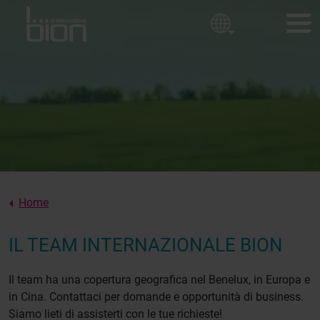
Campi da golf
Politica aziendale
Orticoltura ornamentale
Campi sportivi
PRODOTTI BION
I nostri valori
ESPERIENZE DEI CLIENTI
Chi siamo
NOTIZIE
INFORMAZIONI SU BION
Home
CONTATTO
IL TEAM INTERNAZIONALE BION
Il team ha una copertura geografica nel Benelux, in Europa e
in Cina. Contattaci per domande e opportunità di business.
Siamo lieti di assisterti con le tue richieste!