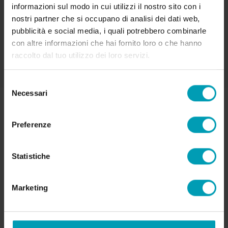
informazioni sul modo in cui utilizzi il nostro sito con i
+31 (0) 317 74 54 39
nostri partner che si occupano di analisi dei dati web,
pubblicità e social media, i quali potrebbero combinarle
con altre informazioni che hai fornito loro o che hanno
raccolto dal tuo utilizzo dei loro servizi.
Selezione
Necessari
del
consenso
Preferenze
Statistiche
LE PERSONE PRIMA DI TUTTO!
Marketing