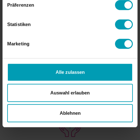
Präferenzen
E:
swang@bionint.com
Statistiken
Marketing
Alle zulassen
Auswahl erlauben
MENSCHEN ZUERST!
Ablehnen