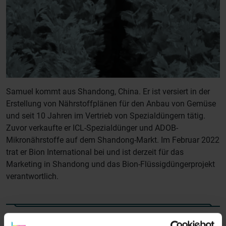
Samuel kommt aus Shandong, China. Er ist versiert in der
Erstellung von Nährstoffplänen für den Anbau von Gemüse
und seit 10 Jahren im Vertrieb von Spezialdüngern tätig.
Zuvor verkaufte er ICL-Spezialdünger und ADOB-
Mikronährstoffe auf dem Shandong-Markt. Im Februar 2022
trat er Bion International bei und ist derzeit für das
Marketing in Shandong und das Bion-Flüssigdüngerprojekt
verantwortlich.