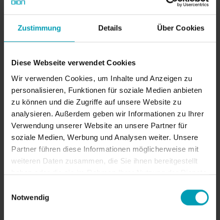
Kontakt Samuel Wang
Zustimmung
Details
Über Cookies
Bitte kontaktieren Sie Samuel für
Diese Webseite verwendet Cookies
Regionalverkaufsleiter & Projektmanager
Wir verwenden Cookies, um Inhalte und Anzeigen zu
Flüssigkeiten verwandte Anliegen des BION
personalisieren, Funktionen für soziale Medien anbieten
China Unternehmens. Samuel hilft Ihnen gerne
zu können und die Zugriffe auf unsere Website zu
bei Ihrer Frage weiter!
analysieren. Außerdem geben wir Informationen zu Ihrer
Verwendung unserer Website an unsere Partner für
soziale Medien, Werbung und Analysen weiter. Unsere
KONTAKT SAMUEL
Partner führen diese Informationen möglicherweise mit
weiteren Daten zusammen, die Sie ihnen bereitgestellt
haben oder die sie im Rahmen Ihrer Nutzung der Dienste
gesammelt haben.
Einwilligungsauswahl
Notwendig
Kontaktinformationen