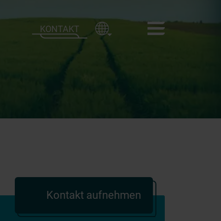
KONTAKT
Kontakt aufnehmen