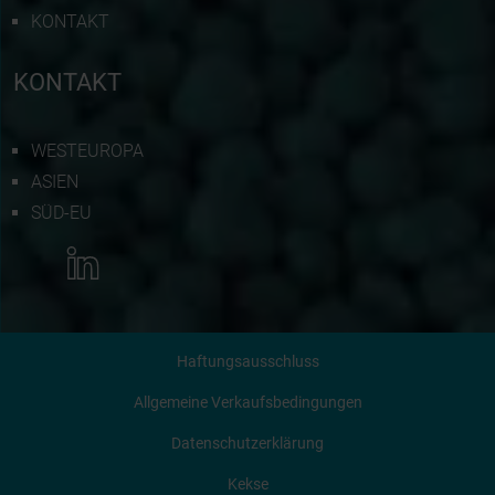
KONTAKT
KONTAKT
WESTEUROPA
ASIEN
SÜD-EU
MEHR INFORMATIONEN
Haftungsausschluss
KONTAKTIERE UNS
Allgemeine Verkaufsbedingungen
Datenschutzerklärung
ANGEBOT ANFORDERN
Kekse