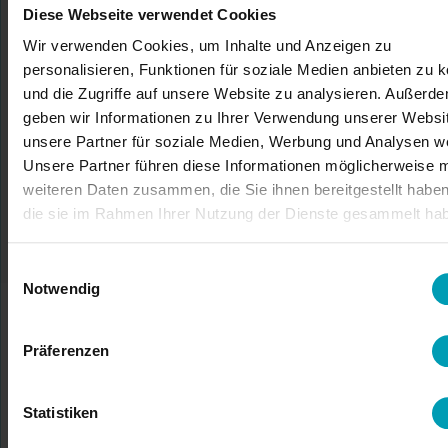
Diese Webseite verwendet Cookies
INFORMATIONSANFRAGE
Wir verwenden Cookies, um Inhalte und Anzeigen zu
personalisieren, Funktionen für soziale Medien anbieten zu 
und die Zugriffe auf unsere Website zu analysieren. Außerd
geben wir Informationen zu Ihrer Verwendung unserer Websi
unsere Partner für soziale Medien, Werbung und Analysen we
Unsere Partner führen diese Informationen möglicherweise m
ODER WENDEN SIE SICH AN EIN BION-
weiteren Daten zusammen, die Sie ihnen bereitgestellt habe
TEAMMITGLIED
die sie im Rahmen Ihrer Nutzung der Dienste gesammelt ha
Einwilligungsauswahl
Notwendig
Präferenzen
Statistiken
MENSCHEN ZUERST!