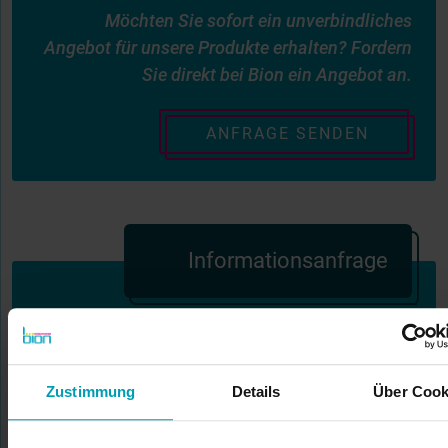
Möchten Sie sofort ein unverbindliches
Angebot für unsere Produkte erhalten? Fordern
Sie direkt bei Bion ein Angebot an.
ANFRAGE SENDEN
Informationsanfrage
Greifen Sie auf die Dienstleistungen und das
Know-how von Bion International zu. Wir
möchten Sie kennenlernen, und unsere
Zustimmung
Details
Über Cook
Spezialisten helfen Ihnen gerne weiter!