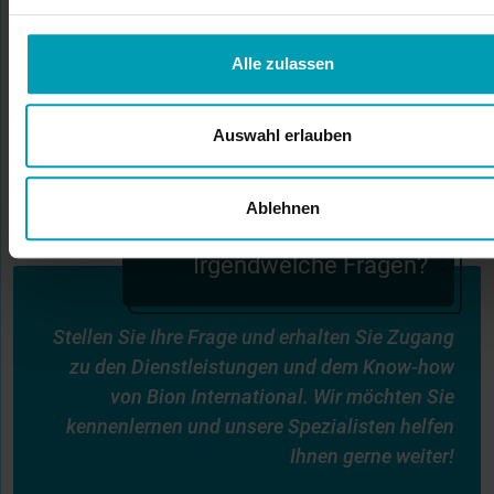
Möchten Sie sofort ein unverbindliches
Angebot für unsere Produkte erhalten? Fordern
Sie direkt bei Bion ein Angebot an.
Alle zulassen
ANFRAGE SENDEN
Auswahl erlauben
Ablehnen
Irgendwelche Fragen?
Stellen Sie Ihre Frage und erhalten Sie Zugang
zu den Dienstleistungen und dem Know-how
von Bion International. Wir möchten Sie
kennenlernen und unsere Spezialisten helfen
Ihnen gerne weiter!