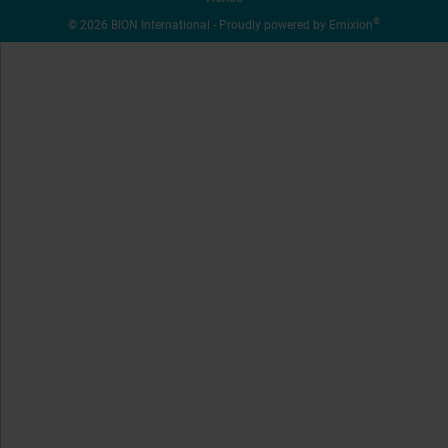
®
© 2026 BION International - Proudly powered by
Emixion