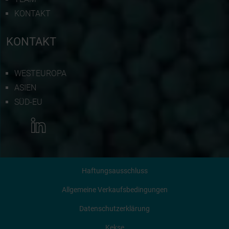
KONTAKT
KONTAKT
WESTEUROPA
ASIEN
SÜD-EU
MEHR INFORMATIONEN
Haftungsausschluss
KONTAKTIERE UNS
Allgemeine Verkaufsbedingungen
Datenschutzerklärung
ANGEBOT ANFORDERN
Kekse