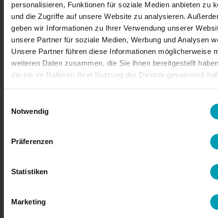
personalisieren, Funktionen für soziale Medien anbieten zu 
7 von 7 Produkte
1
und die Zugriffe auf unsere Website zu analysieren. Außerd
geben wir Informationen zu Ihrer Verwendung unserer Websi
UNSERE PFLANZENNÄHRSTOFFPRODUKTE
unsere Partner für soziale Medien, Werbung und Analysen we
Unsere Partner führen diese Informationen möglicherweise m
Das Bion-Portfolio ist von „beyond“ Nutrition
inspiriert und
weiteren Daten zusammen, die Sie ihnen bereitgestellt habe
umfasst eine breite Palette von Lösungen. Je nach Segment
die sie im Rahmen Ihrer Nutzung der Dienste gesammelt ha
finden Sie verschiedene Arten von Düngemitteln (NPKs,
Mikronährstoffe, wasserlösliche Düngemittel (für Fertigation
oder Blattapplikationen), flüssige, granulierte, kontrolliert
Einwilligungsauswahl
und langsam freisetzende Düngemittel), Korrekturmittel,
Notwendig
Biostimulanzien, Netzmittel und biologische Produkte (unter
anderem Biopestizide).
Präferenzen
Statistiken
Angebot anfordern
Marketing