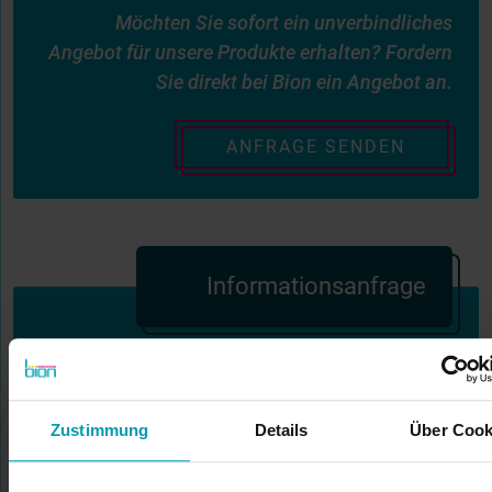
Möchten Sie sofort ein unverbindliches
Angebot für unsere Produkte erhalten? Fordern
Sie direkt bei Bion ein Angebot an.
ANFRAGE SENDEN
Informationsanfrage
Greifen Sie auf die Dienstleistungen und das
Know-how von Bion International zu. Wir
möchten Sie kennenlernen, und unsere
Zustimmung
Details
Über Cook
Spezialisten helfen Ihnen gerne weiter!