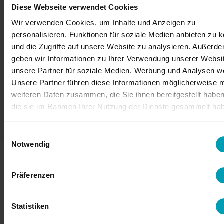
Diese Webseite verwendet Cookies
INFORMATIONSANFRAGE
Wir verwenden Cookies, um Inhalte und Anzeigen zu
personalisieren, Funktionen für soziale Medien anbieten zu 
und die Zugriffe auf unsere Website zu analysieren. Außerd
geben wir Informationen zu Ihrer Verwendung unserer Websi
unsere Partner für soziale Medien, Werbung und Analysen we
Unsere Partner führen diese Informationen möglicherweise m
ODER WENDEN SIE SICH AN EIN BION-
weiteren Daten zusammen, die Sie ihnen bereitgestellt habe
TEAMMITGLIED
die sie im Rahmen Ihrer Nutzung der Dienste gesammelt ha
Einwilligungsauswahl
Notwendig
Präferenzen
Statistiken
MENSCHEN ZUERST!