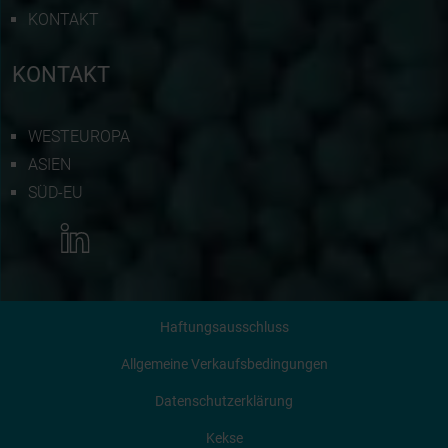
KONTAKT
KONTAKT
WESTEUROPA
ASIEN
SÜD-EU
MEHR INFORMATIONEN
Haftungsausschluss
KONTAKTIERE UNS
Allgemeine Verkaufsbedingungen
Datenschutzerklärung
ANGEBOT ANFORDERN
Kekse