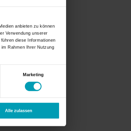
BER BION
er uns
sere Werte
 Medien anbieten zu können
ternehmensrichtlinie
hrer Verwendung unserer
 führen diese Informationen
eam
ie im Rahmen Ihrer Nutzung
ONTAKT
Marketing
Alle zulassen