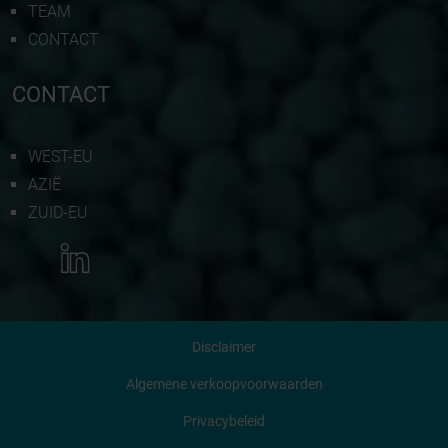
TEAM
CONTACT
CONTACT
WEST-EU
AZIË
ZUID-EU
MEER INFORMATIE
Disclaimer
NEEM CONTACT MET ONS OP
Algemene verkoopvoorwaarden
Privacybeleid