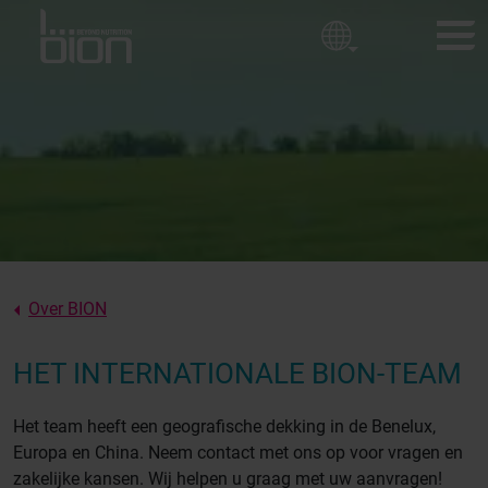
Golfbanen
Bedrijfsbeleid
Sierteelt
Sportvelden
BION-PRODUCTEN
Onze waarden
KLANTBELEVINGEN
Over ons
NIEUWS
OVER BION
Over BION
CONTACT
HET INTERNATIONALE BION-TEAM
Het team heeft een geografische dekking in de Benelux,
Europa en China. Neem contact met ons op voor vragen en
zakelijke kansen. Wij helpen u graag met uw aanvragen!