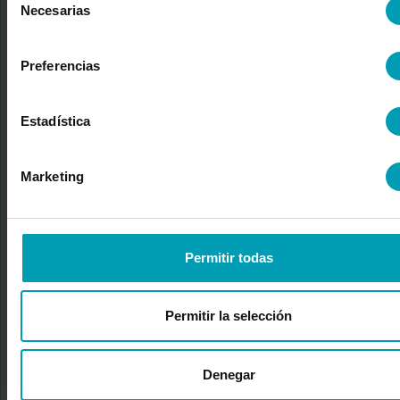
Necesarias
de
Solicitar cotización
consentimiento
Preferencias
¿Le gustaría recibir de inmediato una oferta no
vinculante para nuestros productos? Solicite
Estadística
una oferta directamente a Bion.
Marketing
ENVIAR SOLICITUD
Permitir todas
¿Alguna pregunta?
Permitir la selección
Haga su pregunta y obtenga acceso a los
Denegar
servicios y al know-how de Bion International.