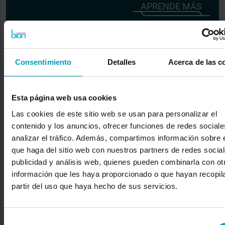
APRENDE MÁS
6 del 6 marcas
1
Consentimiento
Detalles
Acerca de las c
NUESTROS PRODUCTOS DE NUTRIENTES
PARA PLANTAS
Esta página web usa cookies
La cartera de Bion se inspira “más allá” de la nutrición
e
Las cookies de este sitio web se usan para personalizar el
incluye una amplia gama de soluciones. Según el
contenido y los anuncios, ofrecer funciones de redes sociale
segmento, puede encontrar diferentes tipos de fertilizantes
analizar el tráfico. Además, compartimos información sobre 
(NPK, microelementos, solubles en agua (fertirrigación o
que haga del sitio web con nuestros partners de redes social
aplicaciones foliares), líquidos, granulados, de liberación
publicidad y análisis web, quienes pueden combinarla con ot
controlada y lenta), correctores, bioestimulantes, agentes
información que les haya proporcionado o que hayan recopil
humectantes y productos biológicos (biopesticidas, entre
partir del uso que haya hecho de sus servicios.
otros).
Selección