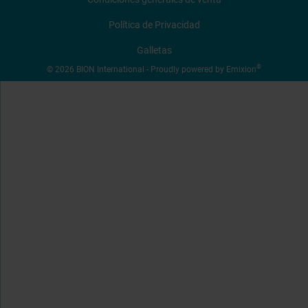
Política de Privacidad
SOLICITAR COTIZACIÓN
Galletas
®
© 2026 BION International - Proudly powered by
Emixion