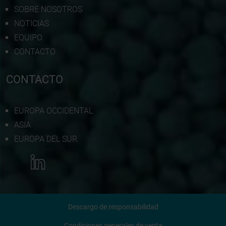
SOBRE NOSOTROS
NOTICIAS
EQUIPO
CONTACTO
CONTACTO
EUROPA OCCIDENTAL
ASIA
EUROPA DEL SUR
MÁS INFORMACIÓN
Descargo de responsabilidad
CONTÁCTANOS
Condiciones generales de venta