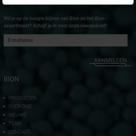
NIEUWSBRIEF
Wil je op de hoogte blijven van Bion en het Bion-
assortiment? Schrijf je in voor onze nieuwsbrief!
AANMELDEN
BION
PRODUCTEN
OVER ONS
NIEUWS
TEAM
CONTACT