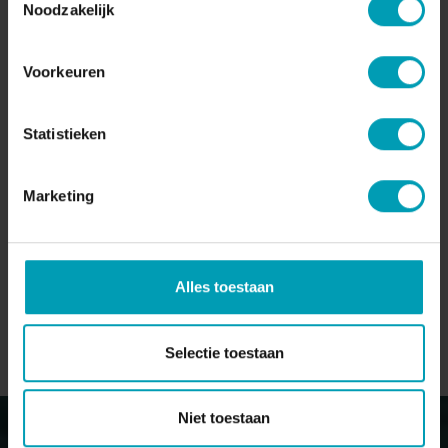
Noodzakelijk
Agro Business Park 22, Office 0.21
6708 PW Wageningen
Voorkeuren
Statistieken
+31 (0) 317 74 54 39
Marketing
Alles toestaan
OF NEEM CONTACT OP MET EEN BION-TEAMLID
Selectie toestaan
Niet toestaan