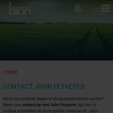
Golfbanen
Bedrijfsbeleid
Sierteelt
Sportvelden
BION-PRODUCTEN
Onze waarden
KLANTBELEVINGEN
Over ons
NIEUWS
OVER BION
Home
CONTACT
CONTACT JOHN FEYAERTS
Wil je bion-partner, dealer of eindgebruikersklant worden?
Neem dan
contact op met John Feyaerts
, leg hem je
huidige activiteiten en je mogelijke interesse uit. John